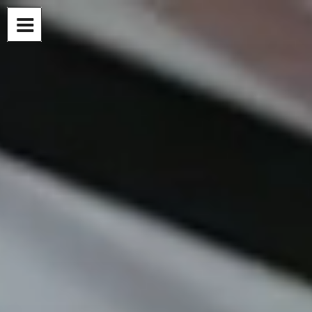
コ
ン
テ
ン
ツ
へ
ス
キ
ッ
プ