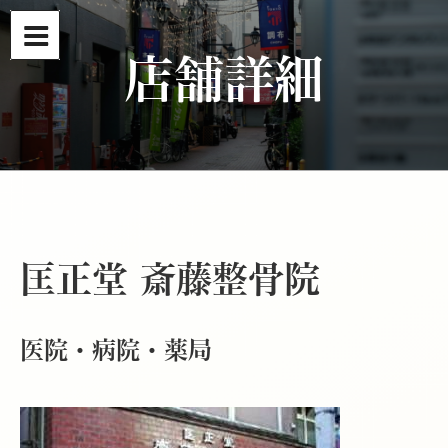
コ
ン
テ
店舗詳細
ン
ツ
へ
ス
キ
ッ
プ
匡正堂 斎藤整骨院
医院・病院・薬局