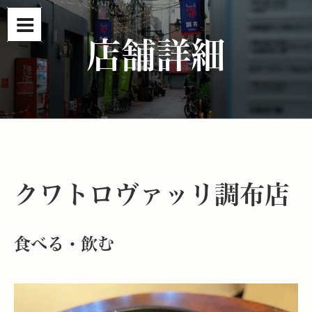
コ
ン
テ
店舗詳細
ン
ツ
へ
ス
キ
ッ
プ
クワトロヴァッリ調布店
食べる・飲む