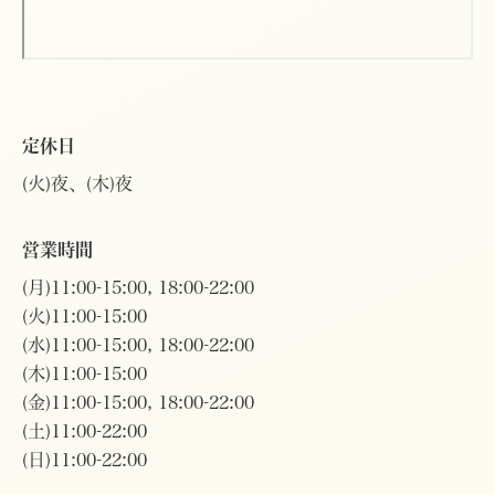
定休日
(火)夜、(木)夜
営業時間
(月)11:00-15:00, 18:00-22:00
(火)11:00-15:00
(水)11:00-15:00, 18:00-22:00
(木)11:00-15:00
(金)11:00-15:00, 18:00-22:00
(土)11:00-22:00
(日)11:00-22:00