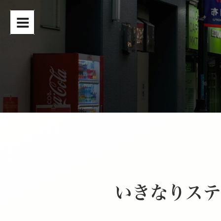
コ
ン
テ
ン
ツ
へ
ス
キ
ッ
プ
いきなりステ