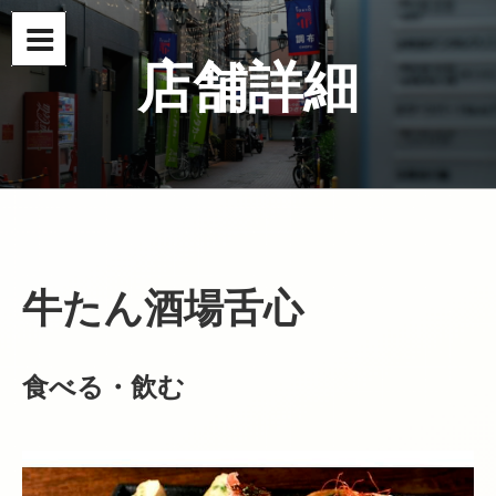
コ
ン
テ
店舗詳細
ン
ツ
へ
ス
キ
ッ
プ
牛たん酒場舌心
食べる・飲む