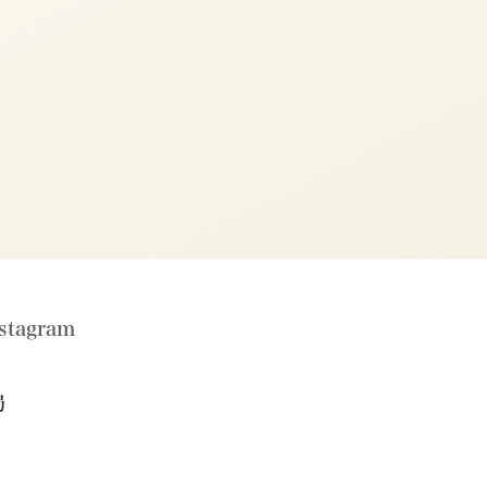
tagram
局