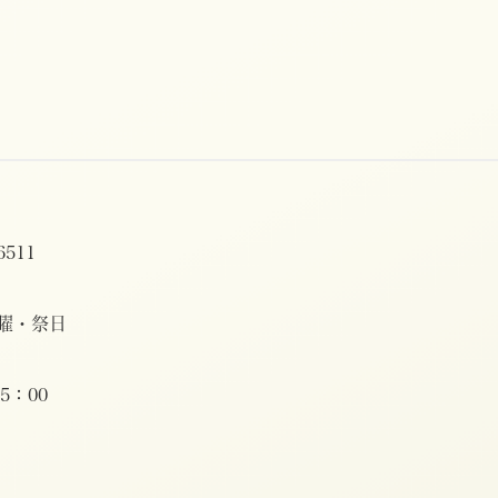
6511
曜・祭日
5：00