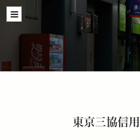
コ
ン
テ
ン
ツ
へ
ス
キ
ッ
プ
東京三協信用